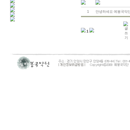
1
안녕하세요 예봉국악단
1